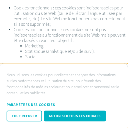
Cookies fonctionnels : ces cookies sont indispensables pour
l’utilisation du site Web (taille de l’écran, langue utilisée par
exemple, etc.). Le site Web ne fonctionnera pas correctement
s'ils sont supprimés ;
Cookies non fonctionnels : ces cookies ne sont pas
indispensables au fonctionnement du site Web mais peuvent
être classés suivant leur objectif :
Marketing,
Statistique (analytique et/ou de suivi),
Social
À
Nous utilisons les cookies pour collecter et analyser des informations
propos
sur les performances et l'utilisation du site, pour fournir des
Service d’ombudsman agréé:
fonctionnalités de médias sociaux et pour améliorer et personnaliser le
des
www.ombudsnotaire.be
contenu et les publicités.
cookies
Conditions d’utilisation
sur
Privacy Policy notaire.be
PARAMÈTRES DES COOKIES
Cookie policy
ce
Code de conduite RGPD
TOUT REFUSER
AUTORISER TOUS LES COOKIES
site
© Fednot 2026