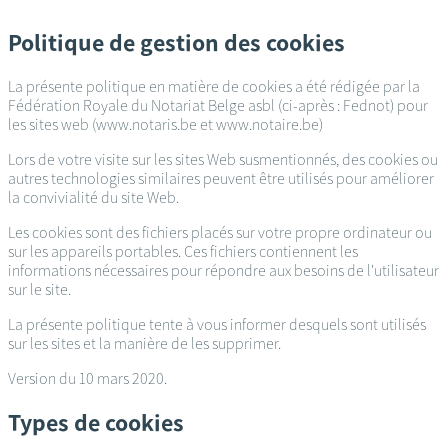
Passer
au
Politique de gestion des cookies
contenu
principal
La présente politique en matière de cookies a été rédigée par la
Fédération Royale du Notariat Belge asbl (ci-après : Fednot) pour
les sites web (www.notaris.be et www.notaire.be)
Lors de votre visite sur les sites Web susmentionnés, des cookies ou
autres technologies similaires peuvent être utilisés pour améliorer
la convivialité du site Web.
Les cookies sont des fichiers placés sur votre propre ordinateur ou
sur les appareils portables. Ces fichiers contiennent les
informations nécessaires pour répondre aux besoins de l'utilisateur
sur le site.
La présente politique tente à vous informer desquels sont utilisés
sur les sites et la manière de les supprimer.
Version du 10 mars 2020.
Types de cookies